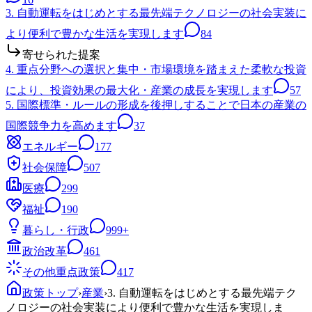
3. 自動運転をはじめとする最先端テクノロジーの社会実装に
より便利で豊かな生活を実現します
84
寄せられた提案
4. 重点分野への選択と集中・市場環境を踏まえた柔軟な投資
により、投資効果の最大化・産業の成長を実現します
57
5. 国際標準・ルールの形成を後押しすることで日本の産業の
国際競争力を高めます
37
エネルギー
177
社会保障
507
医療
299
福祉
190
暮らし・行政
999+
政治改革
461
その他重点政策
417
政策トップ
›
産業
›
3. 自動運転をはじめとする最先端テク
ノロジーの社会実装により便利で豊かな生活を実現しま