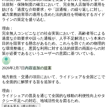
法規制・保険制度の確立において、完全無人店舗等の運用を
妨げる「過度な介助要求」や「誤通報」の繰り返しに対し、
威力業務妨害罪の適用も含めた法的責任を明確化するガイド
ラインの策定を盛り込む。
理由：
完全無人コンビニなどの社会実装において、高齢者等による
過度な介助要求や誤った通報が、人手不足解消という本来の
目的を阻害する懸念があるため。これらを防ぐための物理的
な環境整備と、悪質な利用に対する法的措置の両面からの対
策が必要であるというユーザーの意図に基づいている。
2026年2月7日
内容追加の提案
地方創生・交通の項目において、ライドシェアを全国どこで
も全面的に解禁する旨を追加する。
理由：
ライドシェアの普及を通じて全国的な移動の利便性向上やタ
クシー不足への対応、地域活性化を図るため。
続きを見る（残り
81
件
）