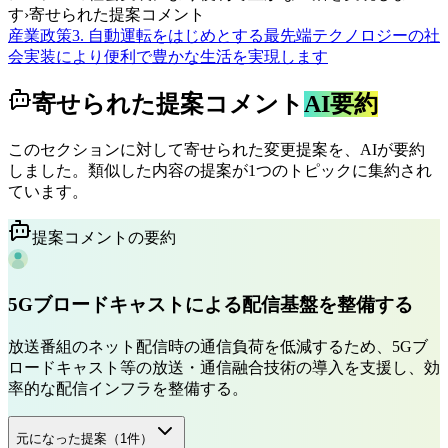
す
›
寄せられた提案コメント
産業
政策
3. 自動運転をはじめとする最先端テクノロジーの社
会実装により便利で豊かな生活を実現します
寄せられた提案コメント
AI要約
このセクションに対して寄せられた変更提案を、AIが要約
しました。類似した内容の提案が1つのトピックに集約され
ています。
提案コメントの要約
5Gブロードキャストによる配信基盤を整備する
放送番組のネット配信時の通信負荷を低減するため、5Gブ
ロードキャスト等の放送・通信融合技術の導入を支援し、効
率的な配信インフラを整備する。
元になった提案（
1
件）