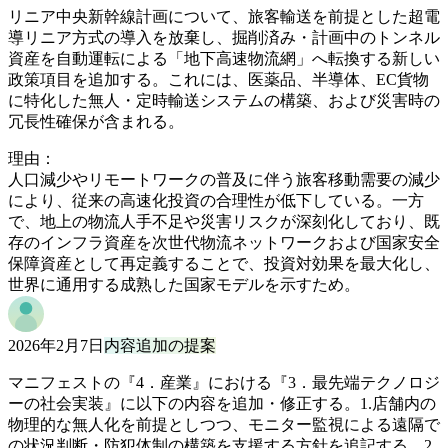
リニア中央新幹線計画について、旅客輸送を前提とした超電
導リニア方式の導入を放棄し、掘削済み・計画中のトンネル
資産を自動運転による「地下高速物流網」へ転換する新しい
政策項目を追加する。これには、医薬品、半導体、EC貨物
に特化した無人・定時輸送システムの構築、および災害時の
冗長性確保が含まれる。
理由：
人口減少やリモートワークの普及に伴う旅客移動需要の減少
により、従来の高速化投資の合理性が低下している。一方
で、地上の物流人手不足や災害リスクが深刻化しており、既
存のインフラ資産を次世代物流ネットワークおよび国家安全
保障資産として再定義することで、投資対効果を最大化し、
世界に通用する成熟した国家モデルを示すため。
2026年2月7日
内容追加の提案
マニフェストの『4．産業』における『3．最先端テクノロジ
ーの社会実装』に以下の内容を追加・修正する。1.店舗内の
物理的な無人化を前提としつつ、モニター監視による遠隔で
の状況判断・防犯体制の構築を支援する方針を追記する。2.