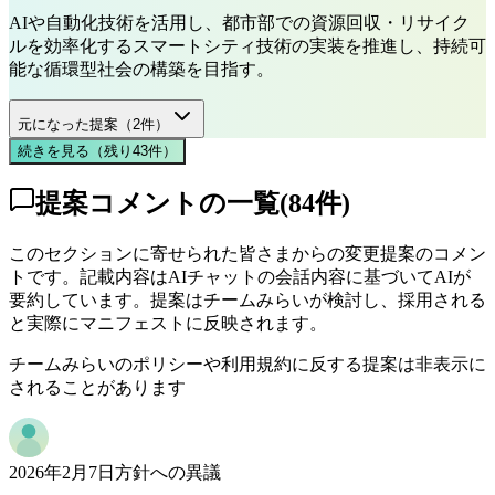
AIや自動化技術を活用し、都市部での資源回収・リサイク
ルを効率化するスマートシティ技術の実装を推進し、持続可
能な循環型社会の構築を目指す。
元になった提案（
2
件）
続きを見る（残り
43
件
）
提案コメントの一覧
(
84
件)
このセクションに寄せられた皆さまからの変更提案のコメン
トです。記載内容はAIチャットの会話内容に基づいてAIが
要約しています。提案はチームみらいが検討し、採用される
と実際にマニフェストに反映されます。
チームみらいのポリシーや利用規約に反する提案は非表示に
されることがあります
2026年2月7日
方針への異議