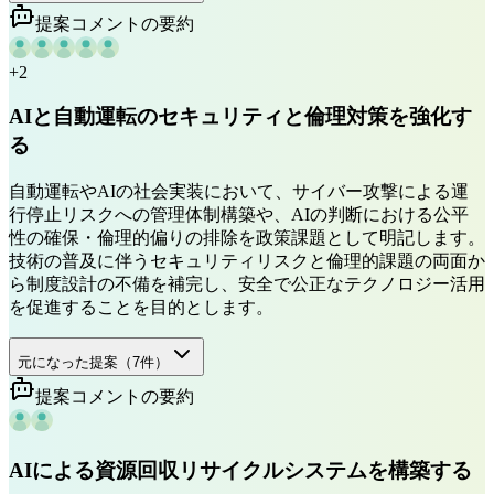
提案コメントの要約
+
2
AIと自動運転のセキュリティと倫理対策を強化す
る
自動運転やAIの社会実装において、サイバー攻撃による運
行停止リスクへの管理体制構築や、AIの判断における公平
性の確保・倫理的偏りの排除を政策課題として明記します。
技術の普及に伴うセキュリティリスクと倫理的課題の両面か
ら制度設計の不備を補完し、安全で公正なテクノロジー活用
を促進することを目的とします。
元になった提案（
7
件）
提案コメントの要約
AIによる資源回収リサイクルシステムを構築する