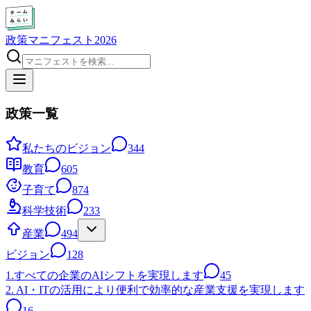
政策マニフェスト2026
政策一覧
私たちのビジョン
344
教育
605
子育て
874
科学技術
233
産業
494
ビジョン
128
1.すべての企業のAIシフトを実現します
45
2. AI・ITの活用により便利で効率的な産業支援を実現します
16