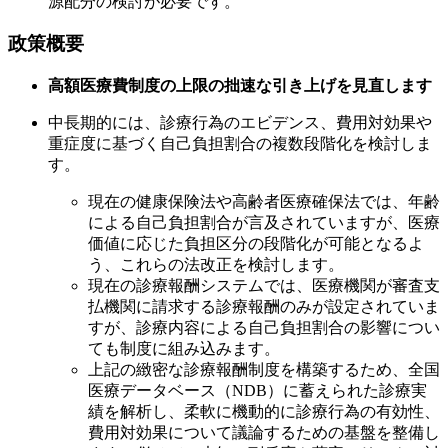
源配分の検討が必要です。
政策概要
高額医療費制度の上限の拙速な引き上げを見直します
中長期的には、診療行為のエビデンス、費用対効果や
重症度に基づく自己負担割合の複数段階化を検討しま
す。
現在の健康保険法や高齢者医療確保法では、年齢
による自己負担割合が言及されていますが、医療
価値に応じた負担区分の段階化が可能となるよ
う、これらの法改正を検討します。
現在の診療報酬システムでは、医療機関が審査支
払機関に請求する診療報酬のみが設定されていま
すが、診療内容による自己負担割合の影響につい
ても制度に組み込みます。
上記の緻密な診療報酬制度を構築するため、全国
医療データベース（NDB）に蓄えられた診療実
績を解析し、柔軟に機動的に診療行為の有効性、
費用対効果について議論するための基盤を整備し