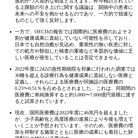
進的かつ人道的な制度と言えます。昨今検討されてい
る上限額の引き上げに関する議論は、闘病中の患者に
未来への不安を抱かせるものであり、一方的で拙速な
ものとして強く反対します。
一方で、OECDの報告では国際的に医療費のおよそ２
割が健康成果に直結していない可能性を示しており、
日本でも自然治癒が見込め、重篤性の無い疾患に対し
ての処方や類似した検査の重複など本質的な価値に乏
しい医療が発生していることは否定できません。
2022年度に242の急性期病院を対象に行われた調査では
30種を超える診療行為を健康成果に直結しない医療と
定義し、それらによる医療費が同施設の医療費の
0.23〜0.51％を占めるとされました。これは、同期間の
医療費に単純換算すると約3,000〜7,000億円規模に達す
ると試算されています。
現在、国民医療費は2022年度に46兆円を超えました
が、少子高齢化と高度医療の進展により今後も増えて
いくことが予想されています。そのため、医療費の増
加を抑制する施策とともに医療の成果にも着目した財