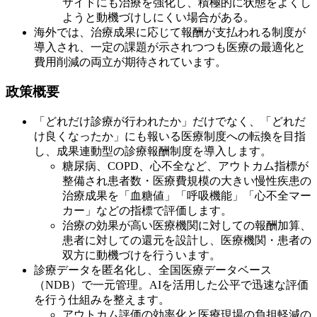
サイドにも治療を強化し、積極的に状態をよくし
ようと動機づけしにくい場合がある。
海外では、治療成果に応じて報酬が支払われる制度が
導入され、一定の課題が示されつつも医療の最適化と
費用削減の両立が期待されています。
政策概要
「どれだけ診療が行われたか」だけでなく、「どれだ
け良くなったか」にも報いる医療制度への転換を目指
し、成果連動型の診療報酬制度を導入します。
糖尿病、COPD、心不全など、アウトカム指標が
整備され患者数・医療費規模の大きい慢性疾患の
治療成果を「血糖値」「呼吸機能」「心不全マー
カー」などの指標で評価します。
治療の効果が高い医療機関に対しての報酬加算、
患者に対しての還元を設計し、医療機関・患者の
双方に動機づけを行ういます。
診療データを匿名化し、全国医療データベース
（NDB）で一元管理。AIを活用した公平で迅速な評価
を行う仕組みを整えます。
アウトカム評価の効率化と医療現場の負担軽減の