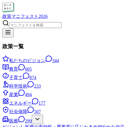
政策マニフェスト2026
政策一覧
私たちのビジョン
344
教育
605
子育て
874
科学技術
233
産業
494
エネルギー
177
社会保障
507
医療
299
ビジョン
1. 医療の有効性・重要度に応じたきめ細やかな自己