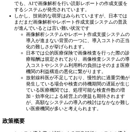
でも、AIで画像解析を行い読影レポートの作成支援を
するシステムが発売されています。
しかし、技術的な萌芽はみられていますが、日本では
まだまだ画像解析やレポート作成支援システムの普及
が進んでいるとは言い難い状況です
画像解析システムやレポート作成支援システムの
導入が進まない背景の一つに、導入コストの正当
化の難しさが挙げられます。
日本では公的医療保険で画像検査を行った際の診
療報酬は規定されており、画像検査システムの導
入コストやシステム利用料の負担はそのまま医療
機関の利益構造の悪化に繋がります。
放射線科医が不足しており、慢性的に過重労働が
発生している場合や検査の待機期間の遅延が生じ
ている医療機関では、処理可能な検査件数の増
加・効率化による経営上の便益も期待されます
が、高額なシステムの導入の検討はなかなか難し
い医療機関が多いと考えられます。
政策概要