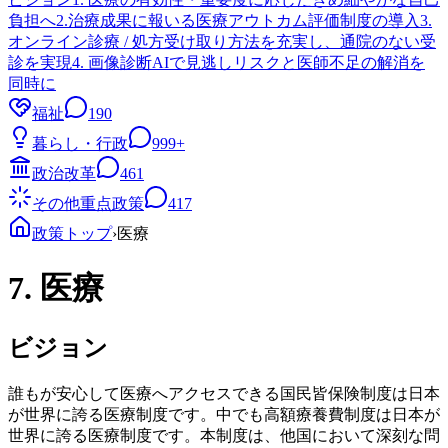
負担へ
2.治療成果に報いる医療アウトカム評価制度の導入
3.
オンライン診療 / 処方受け取り方法を充実し、通院のない受
診を実現
4. 画像診断AIで見逃しリスクと医師不足の解消を
同時に
福祉
190
暮らし・行政
999+
政治改革
461
その他重点政策
417
政策トップ
›
医療
7. 医療
ビジョン
誰もが安心して医療へアクセスできる国民皆保険制度は日本
が世界に誇る医療制度です。中でも高額療養費制度は日本が
世界に誇る医療制度です。本制度は、他国において深刻な問