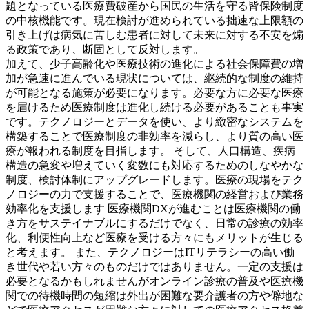
題となっている医療費破産から国民の生活を守る皆保険制度
の中核機能です。現在検討が進められている拙速な上限額の
引き上げは病気に苦しむ患者に対して未来に対する不安を煽
る政策であり、断固として反対します。
加えて、少子高齢化や医療技術の進化による社会保障費の増
加が急速に進んでいる現状については、継続的な制度の維持
が可能となる施策が必要になります。必要な方に必要な医療
を届けるため医療制度は進化し続ける必要があることも事実
です。テクノロジーとデータを使い、より緻密なシステムを
構築することで医療制度の非効率を減らし、より質の高い医
療が報われる制度を目指します。 そして、人口構造、疾病
構造の急変や増えていく変数にも対応するためのしなやかな
制度、検討体制にアップグレードします。医療の現場をテク
ノロジーの力で支援することで、医療機関の経営および業務
効率化を支援します 医療機関DXが進むことは医療機関の働
き方をサステイナブルにするだけでなく、日常の診療の効率
化、利便性向上など医療を受ける方々にもメリットが生じる
と考えます。 また、テクノロジーはITリテラシーの高い働
き世代や若い方々のものだけではありません。一定の支援は
必要となるかもしれませんがオンライン診療の普及や医療機
関での待機時間の短縮は外出が困難な要介護者の方や僻地な