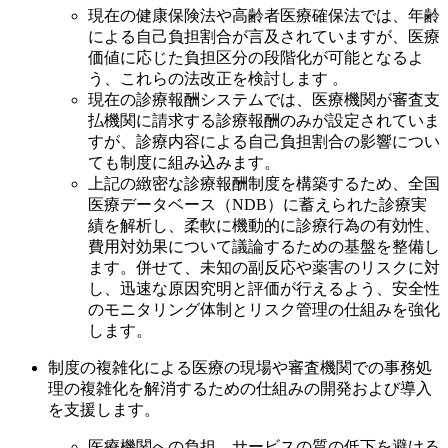
現在の健康保険法や高齢者医療確保法では、年齢
による自己負担割合が言及されていますが、医療
価値に応じた負担区分の段階化が可能となるよ
う、これらの法改正を検討します 。
現在の診療報酬システムでは、医療機関が審査支
払機関に請求する診療報酬のみが設定されていま
すが、診療内容による自己負担割合の影響につい
ても制度に組み込みます。
上記の緻密な診療報酬制度を構築するため、全国
医療データベース（NDB）に蓄えられた診療実
績を解析し、柔軟に機動的に診療行為の有効性、
費用対効果について議論するための基盤を整備し
ます。併せて、未知の副反応や薬害のリスクに対
し、迅速な原因究明と評価が行えるよう、安全性
のモニタリング体制とリスク管理の仕組みを強化
します。
制度の複雑化による医療の現場や審査機関での事務処
理の複雑化を解消するための仕組みの開発および導入
を支援します。
医療機関への負担、サービスの質の低下を避ける