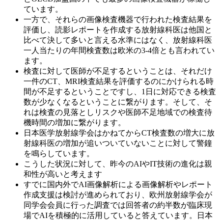
ています。
一方で、それらの画像検査機器で行われた検査結果を
評価し、読影レポートを作成する放射線科医は他国と
比べて決して多いと言える水準にはなく、放射線科医
一人当たりの年間検査数は欧米の3-4倍とも言われてい
ます。
検査に対して医師が不足するということは、それだけ
一件のCT、MRI検査結果を評価するのにかけられる時
間が不足するということですし、1日に対応できる検査
数が少なくなるということに繋がります。そして、そ
れは検査の見落としリスクや医師不足地域での検査待
機時間の増加に繋がります。
日本医学放射線学会はかねてからCT検査数の増大に放
射線科医の増加が追いついていないことに対して警鐘
を鳴らしています。
こうした状況に対して、昨今のAIやIT技術の進化は親
和性が高いと考えます
すでに国内外でAI画像解析による画像解析やレポート
作成支援は検討が進められており、欧州放射線学会が
同学会会員に行った調査では回答者の約半数が臨床現
場でAIを積極的に活用していると答えています。日本