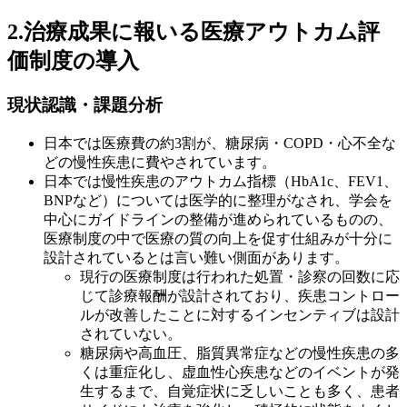
2.治療成果に報いる医療アウトカム評
価制度の導入
現状認識・課題分析
日本では医療費の約3割が、糖尿病・COPD・心不全な
どの慢性疾患に費やされています。
日本では慢性疾患のアウトカム指標（HbA1c、FEV1、
BNPなど）については医学的に整理がなされ、学会を
中心にガイドラインの整備が進められているものの、
医療制度の中で医療の質の向上を促す仕組みが十分に
設計されているとは言い難い側面があります。
現行の医療制度は行われた処置・診察の回数に応
じて診療報酬が設計されており、疾患コントロー
ルが改善したことに対するインセンティブは設計
されていない。
糖尿病や高血圧、脂質異常症などの慢性疾患の多
くは重症化し、虚血性心疾患などのイベントが発
生するまで、自覚症状に乏しいことも多く、患者