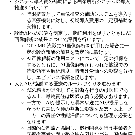
システム導入費の補助による画像解析システムの導入
推進を行います
時限措置として画像検査の補助システムを導入す
る医療機関に対し、初期導入費用の一定額補助を
実施します。
診断AIへの加算を制定し、継続利用を促すとともにAI
画像解析の成果について評価を行います。
CT・MRI読影にAI画像解析を併用した場合に一
定の診療報酬の加算を暫定的に設けます。
AI画像解析の運用コストについて一定の担保を
するとともに、AI画像解析が行われた施設での
読影効率や解析精度、時間外労働への影響を分析
し、エビデンス構築を促します。
人とAIが協働する医療のルールづくりを進めます
AIの精度が進化しても診断を行うのは医師であ
る以上、最終責任は医師が負う必要があります。
一方で、AIが提示した異常や逆にAIが提示しな
かった異常は医師の判断に影響を及ぼす以上、メ
ーカーの責任や性能評価についても整理が必要と
なります
国際的な潮流と協調し、機器開発を行う事業者と
医療従事者の間で整合性を図りながら、国内制度