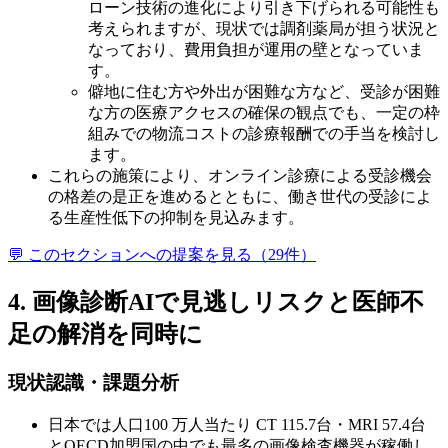
ローン技術の進化により引き下げられる可能性も
考えられますが、現状では調剤薬局が担う状況と
なっており、費用負担が運用の壁となっていま
す。
僻地に住む方や外出が困難な方など、受診が困難
な方の医療アクセスの確保の観点でも、一定の枠
組みでの物流コストの診療報酬での手当を検討し
ます。
これらの施策により、オンライン診療による受診機会
の格差の是正を進めるとともに、働き世代の受診によ
る生産性低下の抑制を見込みます。
💬 このセクションへの提案を見る（
29
件）
4. 画像診断AIで見逃しリスクと医師不
足の解消を同時に
現状認識・課題分析
日本では人口100 万人当たり CT 115.7台・MRI 57.4台
とOECD加盟国の中でも最多の画像検査機器が稼働し