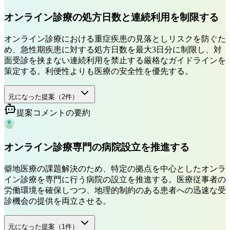
オンライン診療の処方日数と連続利用を制限する
オンライン診療における重症疾患の見落としリスクを防ぐた
め、急性期疾患に対する処方日数を最大3日分に制限し、対
面受診を挟まない連続利用を禁止する厳格なガイドラインを
策定する。利便性よりも医療の安全性を優先する。
元になった提案（
2
件）
提案コメントの要約
オンライン診療専門の病院設立を推進する
僻地医療の課題解決のため、特定の拠点を中心としたオンラ
イン診療を専門に行う病院の設立を推進する。医療従事者の
労働環境を確保しつつ、地理的制約のある患者への迅速な受
診機会の提供を両立させる。
元になった提案（
1
件）