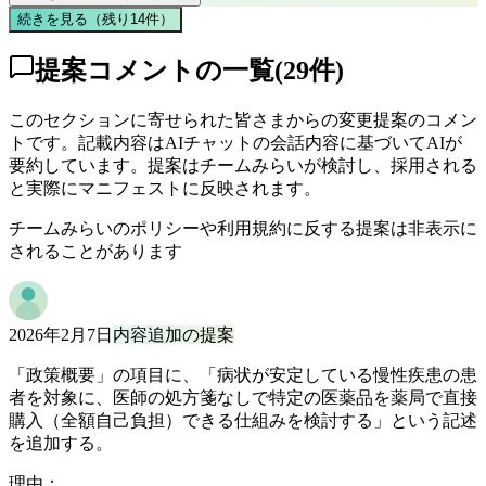
続きを見る（残り
14
件
）
提案コメントの一覧
(
29
件)
このセクションに寄せられた皆さまからの変更提案のコメン
トです。記載内容はAIチャットの会話内容に基づいてAIが
要約しています。提案はチームみらいが検討し、採用される
と実際にマニフェストに反映されます。
チームみらいのポリシーや利用規約に反する提案は非表示に
されることがあります
2026年2月7日
内容追加の提案
「政策概要」の項目に、「病状が安定している慢性疾患の患
者を対象に、医師の処方箋なしで特定の医薬品を薬局で直接
購入（全額自己負担）できる仕組みを検討する」という記述
を追加する。
理由：