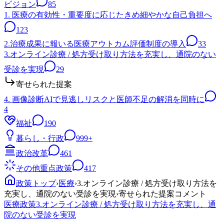
ビジョン
85
1. 医療の有効性・重要度に応じたきめ細やかな自己負担へ
123
2.治療成果に報いる医療アウトカム評価制度の導入
33
3.オンライン診療 / 処方受け取り方法を充実し、通院のない
受診を実現
29
寄せられた提案
4. 画像診断AIで見逃しリスクと医師不足の解消を同時に
4
福祉
190
暮らし・行政
999+
政治改革
461
その他重点政策
417
政策トップ
›
医療
›
3.オンライン診療 / 処方受け取り方法を
充実し、通院のない受診を実現
›
寄せられた提案コメント
医療
政策
3.オンライン診療 / 処方受け取り方法を充実し、通
院のない受診を実現