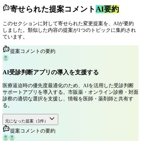
寄せられた提案コメント
AI要約
このセクションに対して寄せられた変更提案を、AIが要約
しました。類似した内容の提案が1つのトピックに集約され
ています。
提案コメントの要約
AI受診判断アプリの導入を支援する
医療逼迫時の優先度最適化のため、AIを活用した受診判断
サポートアプリを導入する。市販薬・オンライン診療・対面
診察の適切な選択を支援し、情報を医師・薬剤師と共有す
る。
元になった提案（
1
件）
提案コメントの要約