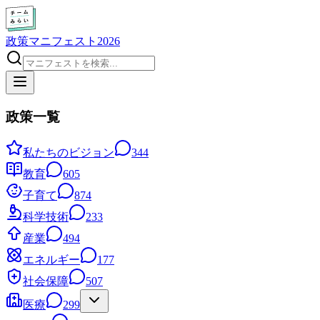
政策マニフェスト2026
政策一覧
私たちのビジョン
344
教育
605
子育て
874
科学技術
233
産業
494
エネルギー
177
社会保障
507
医療
299