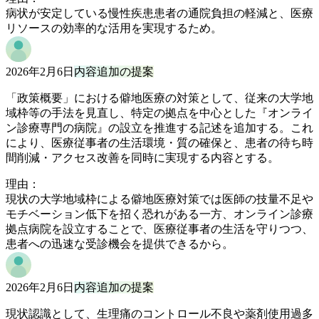
病状が安定している慢性疾患患者の通院負担の軽減と、医療
リソースの効率的な活用を実現するため。
2026年2月6日
内容追加の提案
「政策概要」における僻地医療の対策として、従来の大学地
域枠等の手法を見直し、特定の拠点を中心とした『オンライ
ン診療専門の病院』の設立を推進する記述を追加する。これ
により、医療従事者の生活環境・質の確保と、患者の待ち時
間削減・アクセス改善を同時に実現する内容とする。
理由：
現状の大学地域枠による僻地医療対策では医師の技量不足や
モチベーション低下を招く恐れがある一方、オンライン診療
拠点病院を設立することで、医療従事者の生活を守りつつ、
患者への迅速な受診機会を提供できるから。
2026年2月6日
内容追加の提案
現状認識として、生理痛のコントロール不良や薬剤使用過多