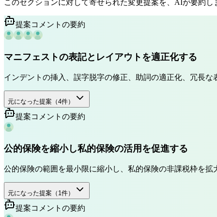
このセクションに対して寄せられた変更提案を、AIが要約し
提案コメントの要約
マニフェストの表記とレイアウトを適正化する
インデントの挿入、誤字脱字の修正、助詞の適正化、冗長な
元になった提案（
4
件）
提案コメントの要約
公的保険を縮小し私的保険の活用を促進する
公的保険の範囲を最小限に縮小し、私的保険の非課税枠を拡
元になった提案（
1
件）
提案コメントの要約