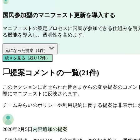
国民参加型のマニフェスト更新を導入する
マニフェストの策定プロセスに国民が参加できる仕組みを明
る機能を導入し、透明性を高めます。
元になった提案（
1
件）
続きを見る（残り
12
件
）
提案コメントの一覧
(
21
件)
このセクションに寄せられた皆さまからの変更提案のコメント
際にマニフェストに反映されます。
チームみらいのポリシーや利用規約に反する提案は非表示に
2026年2月5日
内容追加の提案