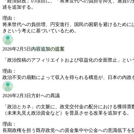
「経済財政」の項目に、「将来世代への負担を抑え、通貨の
述を追加する。
理由：
将来世代への負担増、円安進行、国民の困窮を避けるために
きという考えに基づいているため。
2026年2月5日
内容追加の提案
「政治投稿のアフィリエイトおよび収益化の全面禁止」とい
理由：
政治不安の扇動によって収入を得られる構造が、日本の内政
2026年2月3日
方針への異議
「政治とカネ」の文脈に、政党交付金の配分における獲得票
（未来丸見え政治資金など）を普及させる改革を追加する。
理由：
長期政権を担う既存政党への資金集中や公金への意識低下を