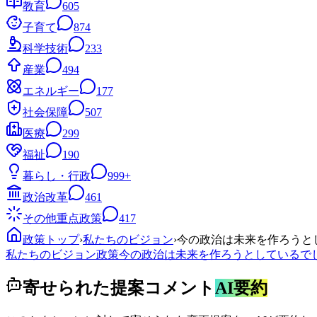
教育
605
子育て
874
科学技術
233
産業
494
エネルギー
177
社会保障
507
医療
299
福祉
190
暮らし・行政
999+
政治改革
461
その他重点政策
417
政策トップ
›
私たちのビジョン
›
今の政治は未来を作ろうと
私たちのビジョン
政策
今の政治は未来を作ろうとしているで
寄せられた提案コメント
AI要約