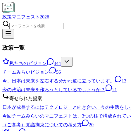
政策マニフェスト2026
政策一覧
私たちのビジョン
344
チームみらいビジョン
56
今、日本は未来を左右する分かれ道に立っています。
13
今の政治は未来を作ろうとしているでしょうか？
21
寄せられた提案
日本が成長するにはテクノロジーと向き合い、今の生活をし
今回チームみらいのマニフェストは、3つの柱で構成されて
（ご参考）党議拘束についての考え方
20