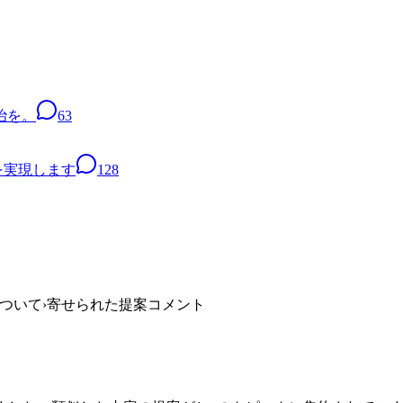
治を。
63
を実現します
128
）について
›
寄せられた提案コメント