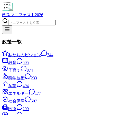
政策マニフェスト2026
政策一覧
私たちのビジョン
344
教育
605
子育て
874
科学技術
233
産業
494
エネルギー
177
社会保障
507
医療
299