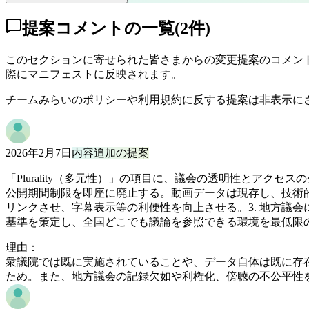
提案コメントの一覧
(
2
件)
このセクションに寄せられた皆さまからの変更提案のコメント
際にマニフェストに反映されます。
チームみらいのポリシーや利用規約に反する提案は非表示に
2026年2月7日
内容追加の提案
「Plurality（多元性）」の項目に、議会の透明性とアク
公開期間制限を即座に廃止する。動画データは現存し、技術的
リンクさせ、字幕表示等の利便性を向上させる。3. 地方議
基準を策定し、全国どこでも議論を参照できる環境を最低限
理由：
衆議院では既に実施されていることや、データ自体は既に存
ため。また、地方議会の記録欠如や利権化、傍聴の不公平性