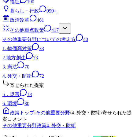
福祉
190
暮らし・行政
999+
政治改革
461
その他重点政策
417
その他重要分野についての考え方
40
1. 物価高対策
33
2.地方創生
73
3. 憲法
70
4. 外交・防衛
72
寄せられた提案
5．災害
18
6. 環境
30
政策トップ
›
その他重要分野
›
4. 外交・防衛
›
寄せられた提
案コメント
その他重要分野
政策
4. 外交・防衛