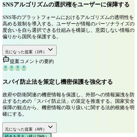
SNSアルゴリズムの選択権をユーザーに保障する
SNS等のプラットフォームにおけるアルゴリズムの透明性を
高める規制を導入する。ユーザーが情報のパーソナライズの
度合いを自ら選択できる仕組みを構築し、意図しない情報の
偏りから国民を保護する。
元になった提案（
1
件）
提案コメントの要約
スパイ防止法を策定し機密保護を強化する
政府や防衛関連の機密情報を保護し、外部への情報漏洩を防
止するための「スパイ防止法」の策定を推進する。国家安全
保障の観点から、機密情報の取り扱いに関する法的根拠を明
確にする。
元になった提案（
4
件）
続きを見る（残り
29
件
）