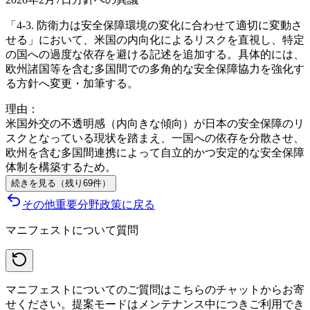
「4-3. 防衛力は安全保障環境の変化に合わせて適切に変動さ
せる」において、米国の内向化によるリスクを直視し、特定
の国への過度な依存を避ける記述を追加する。具体的には、
欧州諸国等を含む多国間での多角的な安全保障協力を強化す
る方針へ変更・加筆する。
理由：
米国外交の不透明感（内向きな傾向）が日本の安全保障のリ
スクとなっている現状を踏まえ、一国への依存を分散させ、
欧州を含む多国間連携によって自立的かつ安定的な安全保障
体制を構築するため。
続きを見る（残り
69
件
）
その他重要分野
政策に戻る
マニフェストについて質問
マニフェストについてのご質問はこちらのチャットからお寄
せください。提案モードはメンテナンス中につきご利用でき