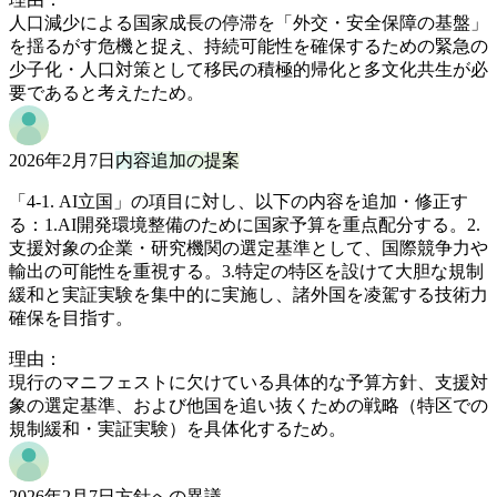
人口減少による国家成長の停滞を「外交・安全保障の基盤」
を揺るがす危機と捉え、持続可能性を確保するための緊急の
少子化・人口対策として移民の積極的帰化と多文化共生が必
要であると考えたため。
2026年2月7日
内容追加の提案
「4-1. AI立国」の項目に対し、以下の内容を追加・修正す
る：1.AI開発環境整備のために国家予算を重点配分する。2.
支援対象の企業・研究機関の選定基準として、国際競争力や
輸出の可能性を重視する。3.特定の特区を設けて大胆な規制
緩和と実証実験を集中的に実施し、諸外国を凌駕する技術力
確保を目指す。
理由：
現行のマニフェストに欠けている具体的な予算方針、支援対
象の選定基準、および他国を追い抜くための戦略（特区での
規制緩和・実証実験）を具体化するため。
2026年2月7日
方針への異議