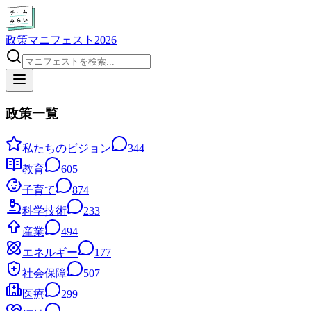
政策マニフェスト2026
政策一覧
私たちのビジョン
344
教育
605
子育て
874
科学技術
233
産業
494
エネルギー
177
社会保障
507
医療
299