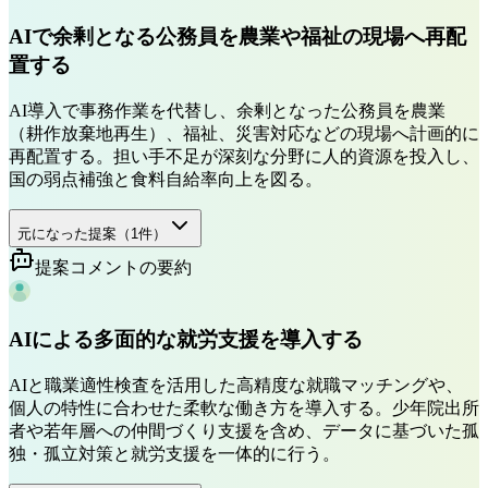
AIで余剰となる公務員を農業や福祉の現場へ再配
置する
AI導入で事務作業を代替し、余剰となった公務員を農業
（耕作放棄地再生）、福祉、災害対応などの現場へ計画的に
再配置する。担い手不足が深刻な分野に人的資源を投入し、
国の弱点補強と食料自給率向上を図る。
元になった提案（
1
件）
提案コメントの要約
AIによる多面的な就労支援を導入する
AIと職業適性検査を活用した高精度な就職マッチングや、
個人の特性に合わせた柔軟な働き方を導入する。少年院出所
者や若年層への仲間づくり支援を含め、データに基づいた孤
独・孤立対策と就労支援を一体的に行う。