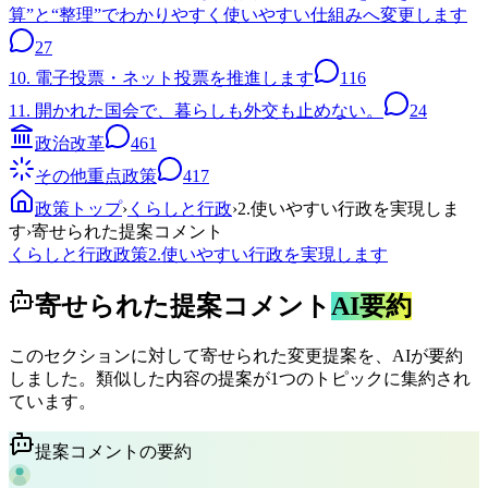
算”と“整理”でわかりやすく使いやすい仕組みへ変更します
27
10. 電子投票・ネット投票を推進します
116
11. 開かれた国会で、暮らしも外交も止めない。
24
政治改革
461
その他重点政策
417
政策トップ
›
くらしと行政
›
2.使いやすい行政を実現しま
す
›
寄せられた提案コメント
くらしと行政
政策
2.使いやすい行政を実現します
寄せられた提案コメント
AI要約
このセクションに対して寄せられた変更提案を、AIが要約
しました。類似した内容の提案が1つのトピックに集約され
ています。
提案コメントの要約