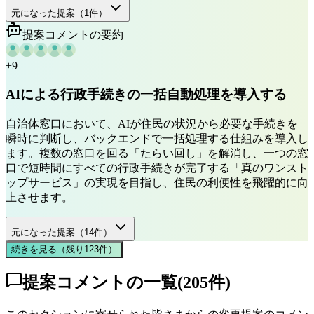
元になった提案（
1
件）
提案コメントの要約
+
9
AIによる行政手続きの一括自動処理を導入する
自治体窓口において、AIが住民の状況から必要な手続きを
瞬時に判断し、バックエンドで一括処理する仕組みを導入し
ます。複数の窓口を回る「たらい回し」を解消し、一つの窓
口で短時間にすべての行政手続きが完了する「真のワンスト
ップサービス」の実現を目指し、住民の利便性を飛躍的に向
上させます。
元になった提案（
14
件）
続きを見る（残り
123
件
）
提案コメントの一覧
(
205
件)