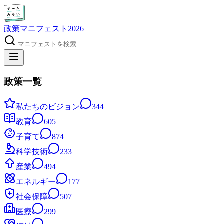
政策マニフェスト2026
政策一覧
私たちのビジョン
344
教育
605
子育て
874
科学技術
233
産業
494
エネルギー
177
社会保障
507
医療
299