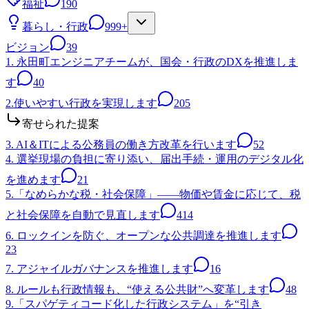
福祉
190
暮らし・行政
999+
ビジョン
39
1. 永田町エンジニアチームが、国会・行政のDXを推進しま
す
40
2.使いやすい行政を実現します
205
寄せられた提案
3. AI＆ITによる公務員の働き方改革を行います
52
4. 選挙現場の負担に寄り添い、届出手続・運用のデジタル化
を進めます
21
5.「なめらかな税・社会保障」——物価や賃金に応じて、税
と社会保障を自動で見直します
414
6. ロックインを防ぐ、オープンな公共調達を推進します
23
7. アジャイルガバナンスを推進します
16
8. ルールも行政情報も、“使える公共財”へ変革します
48
9.「スパゲティコード化した行政システム」を“引き