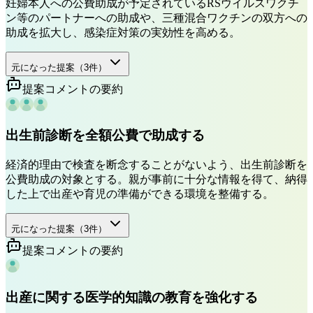
妊婦本人への公費助成が予定されているRSウイルスワクチ
ン等のパートナーへの助成や、三種混合ワクチンの双方への
助成を拡大し、感染症対策の実効性を高める。
元になった提案（
3
件）
提案コメントの要約
出生前診断を全額公費で助成する
経済的理由で検査を断念することがないよう、出生前診断を
公費助成の対象とする。親が事前に十分な情報を得て、納得
した上で出産や育児の準備ができる環境を整備する。
元になった提案（
3
件）
提案コメントの要約
出産に関する医学的知識の教育を強化する