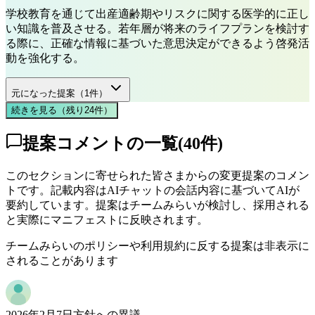
学校教育を通じて出産適齢期やリスクに関する医学的に正し
い知識を普及させる。若年層が将来のライフプランを検討す
る際に、正確な情報に基づいた意思決定ができるよう啓発活
動を強化する。
元になった提案（
1
件）
続きを見る（残り
24
件
）
提案コメントの一覧
(
40
件)
このセクションに寄せられた皆さまからの変更提案のコメン
トです。記載内容はAIチャットの会話内容に基づいてAIが
要約しています。提案はチームみらいが検討し、採用される
と実際にマニフェストに反映されます。
チームみらいのポリシーや利用規約に反する提案は非表示に
されることがあります
2026年2月7日
方針への異議