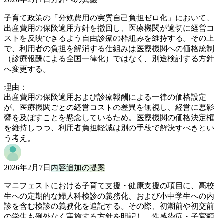
子育て政策の「分娩費用の実質自己負担ゼロ化」において、
出産費用の保険適用方針を撤回し、医療機関が適切に経営コ
ストを反映できるよう自由診療の枠組みを維持する。その上
で、利用者の負担を解消する仕組みは医療機関への価格統制
（診療報酬による全国一律化）ではなく、別途検討する方針
へ変更する。
理由：
出産費用の保険適用および診療報酬による一律の価格設定
が、医療機関ごとの経営コストの差異を無視し、経営に悪影
響を及ぼすことを懸念しているため。医療機関の価格決定権
を維持しつつ、利用者負担軽減は別の手段で解決すべきとい
う考え。
2026年2月7日
内容追加の提案
マニフェストにおける子育て支援・健康支援の項目に、高校
生への定期的な婦人科検診の義務化、および小中学生への内
診を含む検診の義務化を追記する。その際、初潮前や初交前
の学生も例外なく実施する方針を明記し、性感染症・子宮頸