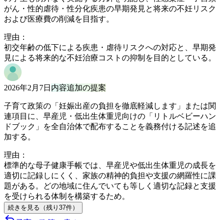
がん・性的虐待・性分化疾患の早期発見と将来の不妊リスク
および医療費の削減を目指す。
理由：
初交年齢の低下による疾患・虐待リスクへの対応と、早期発
見による将来的な不妊治療コストの抑制を目的としている。
2026年2月7日
内容追加の提案
子育て政策の「妊娠出産の負担を徹底軽減します」または関
連項目に、早産児・低出生体重児向けの「リトルベビーハン
ドブック」を全自治体で配布することを義務付ける記述を追
加する。
理由：
標準的な母子健康手帳では、早産児や低出生体重児の成長を
適切に記録しにくく、家族の精神的負担や支援の網羅性に課
題がある。どの地域に住んでいても等しく適切な記録と支援
を受けられる体制を構築するため。
続きを見る（残り
37
件
）