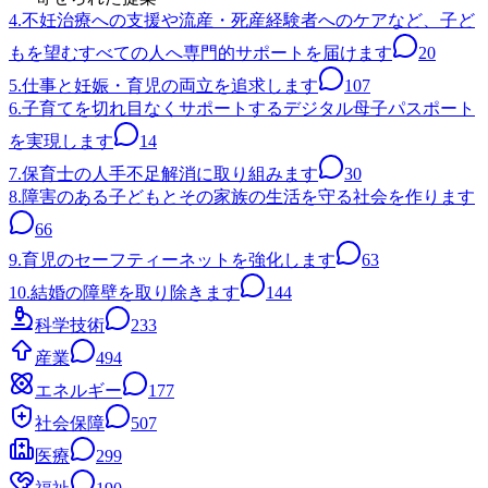
4.不妊治療への支援や流産・死産経験者へのケアなど、子ど
もを望むすべての人へ専門的サポートを届けます
20
5.仕事と妊娠・育児の両立を追求します
107
6.子育てを切れ目なくサポートするデジタル母子パスポート
を実現します
14
7.保育士の人手不足解消に取り組みます
30
8.障害のある子どもとその家族の生活を守る社会を作ります
66
9.育児のセーフティーネットを強化します
63
10.結婚の障壁を取り除きます
144
科学技術
233
産業
494
エネルギー
177
社会保障
507
医療
299