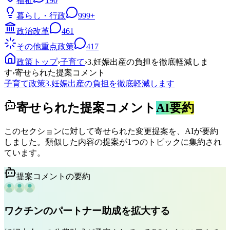
福祉
190
暮らし・行政
999+
政治改革
461
その他重点政策
417
政策トップ
›
子育て
›
3.妊娠出産の負担を徹底軽減しま
す
›
寄せられた提案コメント
子育て
政策
3.妊娠出産の負担を徹底軽減します
寄せられた提案コメント
AI要約
このセクションに対して寄せられた変更提案を、AIが要約
しました。類似した内容の提案が1つのトピックに集約され
ています。
提案コメントの要約
ワクチンのパートナー助成を拡大する