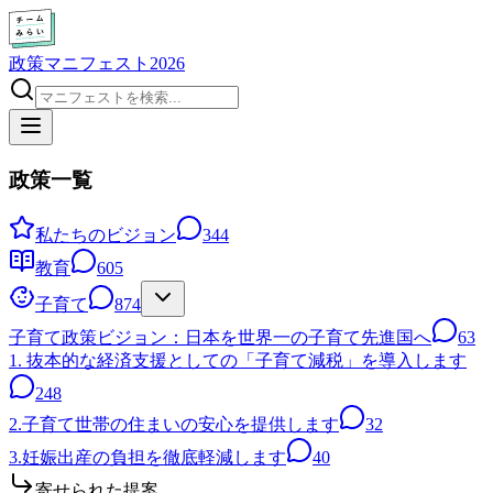
政策マニフェスト2026
政策一覧
私たちのビジョン
344
教育
605
子育て
874
子育て政策ビジョン：日本を世界一の子育て先進国へ
63
1. 抜本的な経済支援としての「子育て減税」を導入します
248
2.子育て世帯の住まいの安心を提供します
32
3.妊娠出産の負担を徹底軽減します
40
寄せられた提案